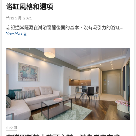
浴缸風格和選項
12 5 月, 2021
忘記通常隱藏在淋浴窗簾後面的基本，沒有吸引力的浴缸…
浴
View More
缸
風
格
和
選
項
小空間