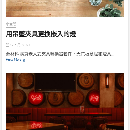
小空間
用吊墜夾具更換嵌入的燈
12 5 月, 2021
源材料 購買嵌入式夾具轉換器套件，天花板章程和燈具…
用
View More
吊
墜
夾
具
更
換
嵌
入
的
燈