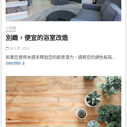
小空間
別緻，便宜的浴室改造
12 5 月, 2021
如果您覺得本週末釋放您的創意潛力，請將您的調色板指…
別
View More
緻，
便
宜
的
浴
室
改
造