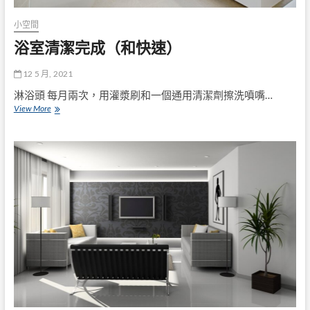
小空間
浴室清潔完成（和快速）
12 5 月, 2021
淋浴頭 每月兩次，用灌漿刷和一個通用清潔劑擦洗噴嘴…
浴
View More
室
清
潔
完
成
（和
快
速）