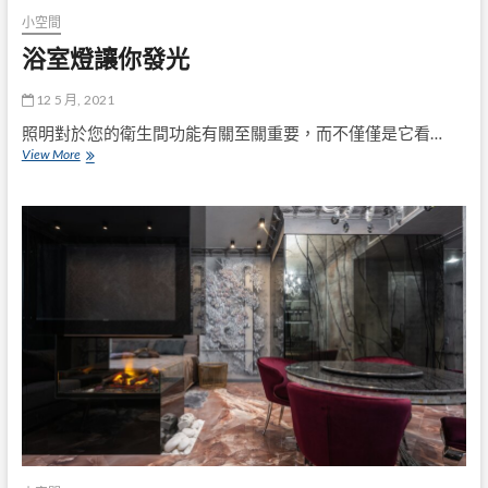
小空間
浴室燈讓你發光
12 5 月, 2021
照明對於您的衛生間功能有關至關重要，而不僅僅是它看…
浴
View More
室
燈
讓
你
發
光