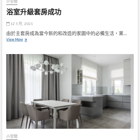
小空間
浴室升級套房成功
12 5 月, 2021
由於主套房成為當今新的和改造的家園中的必備生活，業…
浴
View More
室
升
級
套
房
成
功
小空間