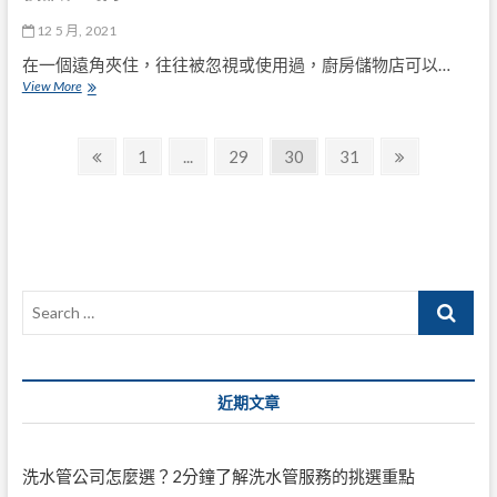
12 5 月, 2021
在一個遠角夾住，往往被忽視或使用過，廚房儲物店可以…
儲
View More
藏
室
文
擱
Previous
Page
Page
Page
Page
Next
1
...
29
30
31
置
page
page
章
導
覽
Search
…
近期文章
洗水管公司怎麼選？2分鐘了解洗水管服務的挑選重點