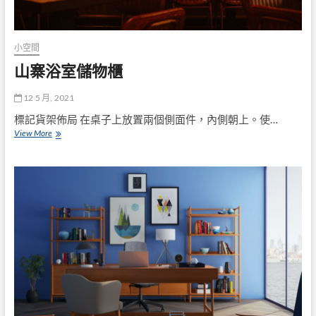
小空間
山寨浴室儲物櫃
12 5 月, 2021
標記貨架佈局 在桌子上放置兩個側面件，內側朝上。使…
山
View More
寨
浴
室
儲
物
櫃