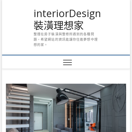
Skip
interiorDesign
to
content
裝潢理想家
整理在房子裝潢與整修所遇到的各種問
題，希望網站的資訊能讓你住進夢想中理
想的家。