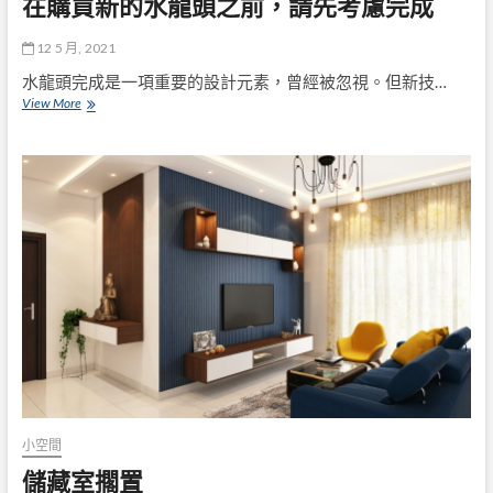
在購買新的水龍頭之前，請先考慮完成
12 5 月, 2021
水龍頭完成是一項重要的設計元素，曾經被忽視。但新技…
在
View More
購
買
新
的
水
龍
頭
之
前，
請
先
考
慮
完
成
小空間
儲藏室擱置