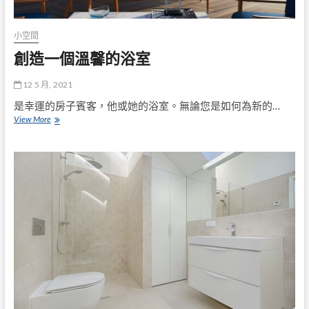
小空間
創造一個溫馨的浴室
12 5 月, 2021
是幸運的房子賓客，他或她的浴室。無論您是如何為新的…
創
View More
造
一
個
溫
馨
的
浴
室