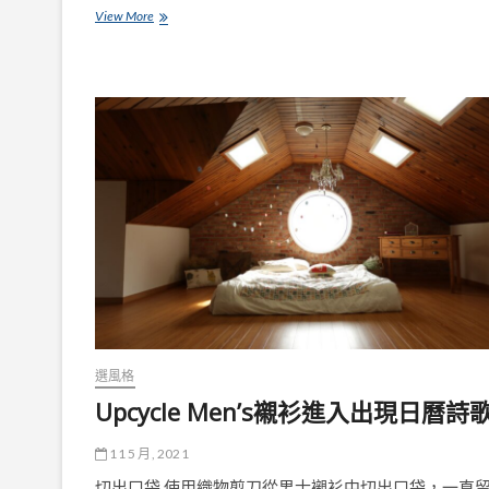
讓
沙
View More
餐
發
桌
深
氛
度
圍
決
更
定
舒
你
適
的
舒
適
程
度
選風格
Upcycle Men’s襯衫進入出現日曆詩
11 5 月, 2021
切出口袋 使用織物剪刀從男士襯衫中切出口袋，一直留