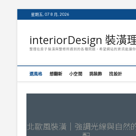
Skip
星期五, 07 8 月, 2026
to
content
interiorDesign 裝
整理在房子裝潢與整修所遇到的各種問題，希望網站的資訊能讓你
選風格
想翻新
小空間
挑裝飾
找設計