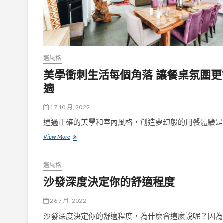
自
然
的
搭
配
選風格
美學衝刺生活每個角落 讓餐桌氛圍更
適
17 10 月, 2022
通過正確的美學和室內風格，創造夢幻般的用餐體驗是
美
View More
學
衝
刺
選風格
生
沙發深度決定你的舒適程度
活
每
個
26 7 月, 2022
角
沙發深度決定你的舒適程度，為什麼會這麼說呢？因為
落