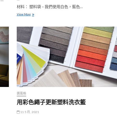
材料： 塑料袋 – 我們使用白色，藍色…
Upcycle
View More
塑
料
雜
貨
袋
變
成
了
五
顏
六
色
的
手
提
包
選風格
用彩色繩子更新塑料洗衣籃
11 5 月, 2021