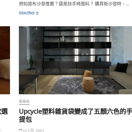
想知道布沙發推薦？還是扶手椅面料？ 購買新沙發時，…
為
View More
您
的
家
具
選
擇
裝
飾，
推
薦
布
沙
發
的
3
個
選風格
技
巧
歌選
Upcycle塑料雜貨袋變成了五顏六色的
提包
11 5 月, 2021
…