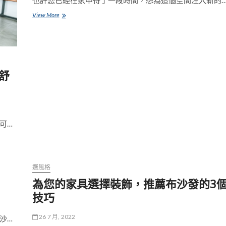
與
異
View More
特
國
色
風
一
網
打
盡！
舒
流
行
室
內
裝
可…
潢
設
計
風
格
選風格
為您的家具選擇裝飾，推薦布沙發的3
技巧
26 7 月, 2022
沙…