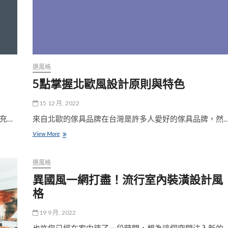
選風格
5點掌握北歐風設計原則與特色
15 12 月, 2022
充…
來自北歐的傢具品牌在台灣是許多人愛好的傢具品牌，然
5
View More
點
掌
握
選風格
北
異國風一網打盡！流行室內裝潢設計風
歐
風
格
設
計
19 9 月, 2022
原
則
也許您已經在家中待了一段時間，想為這個空間注入新的