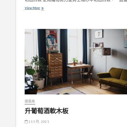
Upcycle
View More
Men’s
襯
衫
進
入
出
現
日
曆
詩
歌
選
選風格
升葡萄酒軟木板
11 5 月, 2021