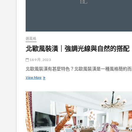
選風格
北歐風裝潢｜強調光線與自然的搭配
18 9 月, 2023
北歐風裝潢有甚麼特色？北歐風裝潢是一種風格簡約而
北
View More
歐
風
裝
潢
｜
強
調
光
線
與