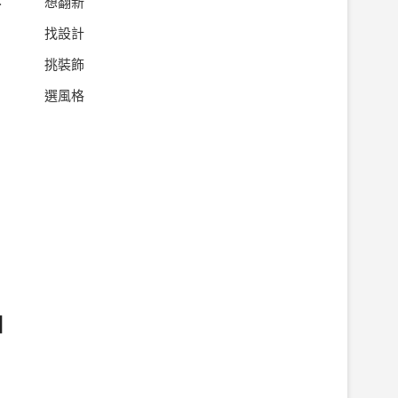
想翻新
找設計
挑裝飾
選風格
個