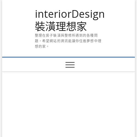
Skip
interiorDesign
to
content
裝潢理想家
整理在房子裝潢與整修所遇到的各種問
題，希望網站的資訊能讓你住進夢想中理
想的家。