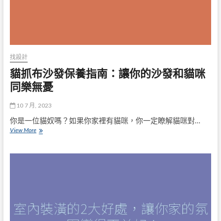
找設計
貓抓布沙發保養指南：讓你的沙發和貓咪
同樂無憂
10 7 月, 2023
你是一位貓奴嗎？如果你家裡有貓咪，你一定瞭解貓咪對…
貓
View More
抓
布
沙
發
保
養
指
南：
讓
你