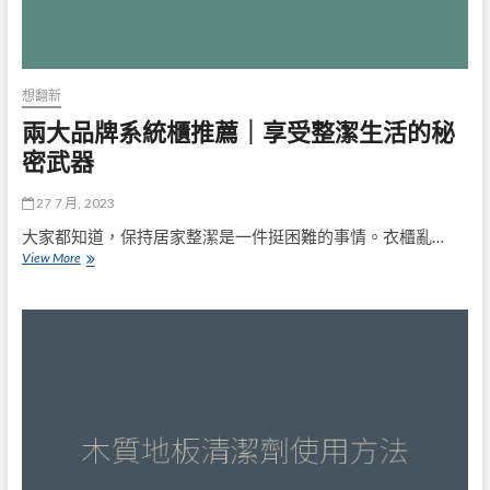
專
屬
你
的
夢
想翻新
幻
兩大品牌系統櫃推薦｜享受整潔生活的秘
家
居！
密武器
27 7 月, 2023
大家都知道，保持居家整潔是一件挺困難的事情。衣櫃亂…
兩
View More
大
品
牌
系
統
櫃
推
薦
｜
享
受