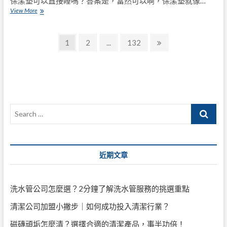
保潔墊可以直接睡嗎？答案是，當然可以啊，保潔墊就像…
讓
保
View More
你
潔
家
墊
的
文
可
氛
Page
Page
Page
Next
1
2
...
132
以
圍
page
章
直
變
接
得
導
睡
更
嗎？
美
覽
好！
Search
…
近期文章
洗水管公司怎麼選？2分鐘了解洗水管服務的挑選重點
清潔公司加盟小撇步｜如何成功投入清潔行業？
磁磚頑垢怎麼清？選擇合適的清潔產品，事半功倍！