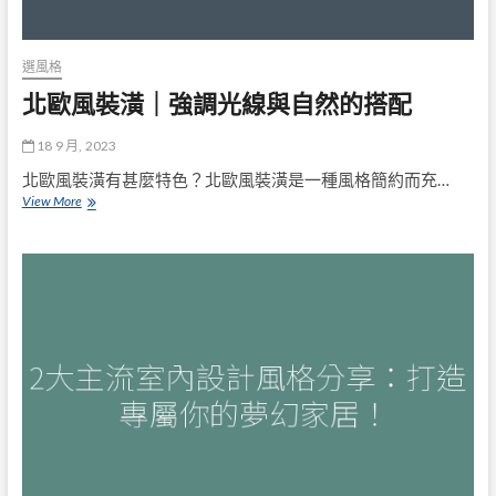
品，
事
半
功
選風格
倍！
北歐風裝潢｜強調光線與自然的搭配
18 9 月, 2023
北歐風裝潢有甚麼特色？北歐風裝潢是一種風格簡約而充…
北
View More
歐
風
裝
潢
｜
強
調
光
線
與
自
然
的
搭