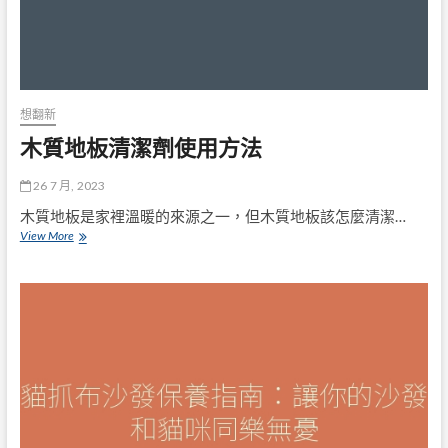
整
潔
生
活
的
秘
密
想翻新
武
木質地板清潔劑使用方法
器
26 7 月, 2023
木質地板是家裡溫暖的來源之一，但木質地板該怎麼清潔…
木
View More
質
地
板
清
潔
劑
使
用
方
法