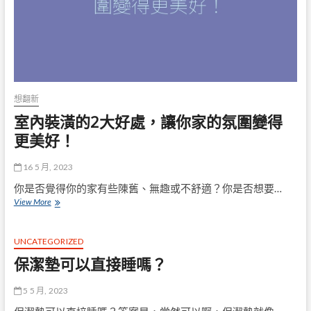
的
沙
發
和
貓
咪
同
樂
想翻新
無
室內裝潢的2大好處，讓你家的氛圍變得
憂
更美好！
16 5 月, 2023
你是否覺得你的家有些陳舊、無趣或不舒適？你是否想要…
室
View More
內
裝
潢
UNCATEGORIZED
的
保潔墊可以直接睡嗎？
2
大
好
5 5 月, 2023
處，