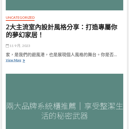
配
UNCATEGORIZED
2大主流室內設計風格分享：打造專屬你
的夢幻家居！
11 9 月, 2023
家，是我們的避風港，也是展現個人風格的舞台。你是否…
2
View More
大
主
流
室
內
設
計
風
格
分
享：
打
造