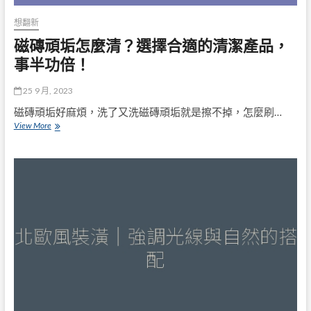
潔
行
想翻新
業？
磁磚頑垢怎麼清？選擇合適的清潔產品，
事半功倍！
25 9 月, 2023
磁磚頑垢好麻煩，洗了又洗磁磚頑垢就是擦不掉，怎麼刷…
磁
View More
磚
頑
垢
怎
麼
清？
選
擇
合
適
的
清
潔
產