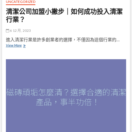
公
UNCATEGORIZED
司
清潔公司加盟小撇步｜如何成功投入清潔
怎
麼
行業？
選？
2
6 12 月, 2023
分
鐘
進入清潔行業是許多創業者的選擇，不僅因為這個行業的…
了
清
View More
解
潔
洗
公
水
司
管
加
服
盟
務
小
的
撇
挑
步
選
｜
重
如
點
何
成
功
投
入
清