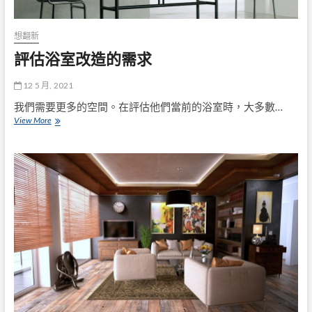
想翻新
評估浴室改造的需求
12 5 月, 2021
我們需要更多的空間。在評估他們當前的浴室時，大多數…
評
View More
估
浴
室
改
造
的
需
求