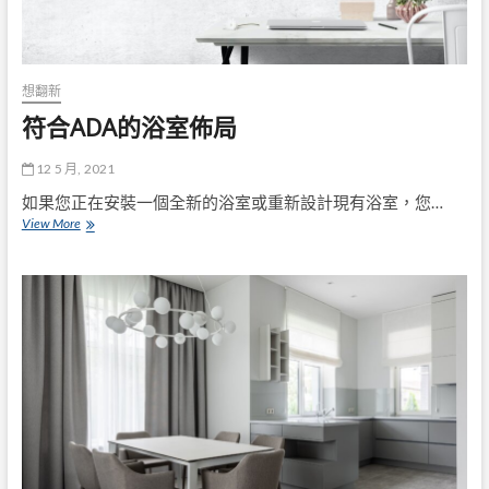
想翻新
符合ADA的浴室佈局
12 5 月, 2021
如果您正在安裝一個全新的浴室或重新設計現有浴室，您…
符
View More
合
ADA
的
浴
室
佈
局