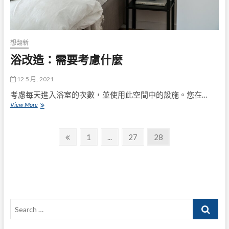
想翻新
浴改造：需要考慮什麼
12 5 月, 2021
考慮每天進入浴室的次數，並使用此空間中的設施。您在…
浴
View More
改
造：
文
需
Previous
Page
Page
Page
1
...
27
28
要
page
章
考
慮
導
什
麼
覽
Search
…