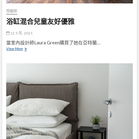
想翻新
浴缸混合兒童友好優雅
12 5 月, 2021
當室內設計師Laura Green購買了她在亞特蘭…
浴
View More
缸
混
合
兒
童
友
好
優
雅