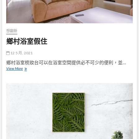
想翻新
鄉村浴室假住
12 5 月, 2021
鄉村浴室梳妝台可以在浴室空間提供必不可少的便利，並…
鄉
View More
村
浴
室
假
住