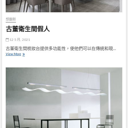
想翻新
古董衛生間假人
12 5 月, 2021
古董衛生間梳妝台提供多功能性，使他們可以在傳統和現…
古
View More
董
衛
生
間
假
人