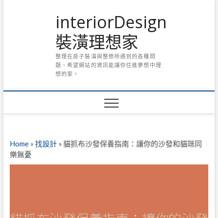
Skip
interiorDesign
to
content
裝潢理想家
整理在房子裝潢與整修所遇到的各種問
題，希望網站的資訊能讓你住進夢想中理
想的家。
Home
»
找設計
»
貓抓布沙發保養指南：讓你的沙發和貓咪同
樂無憂