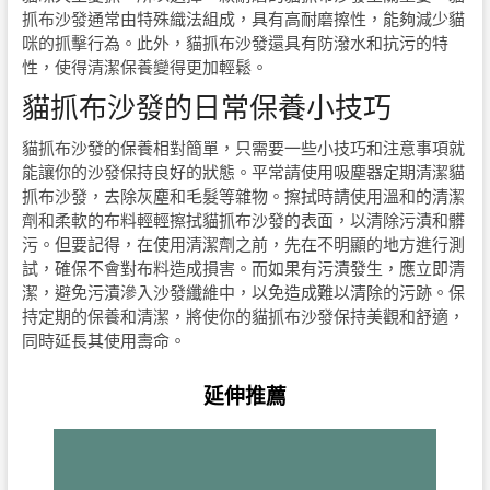
抓布沙發通常由特殊織法組成，具有高耐磨擦性，能夠減少貓
咪的抓擊行為。此外，貓抓布沙發還具有防潑水和抗污的特
性，使得清潔保養變得更加輕鬆。
貓抓布沙發的日常保養小技巧
貓抓布沙發的保養相對簡單，只需要一些小技巧和注意事項就
能讓你的沙發保持良好的狀態。平常請使用吸塵器定期清潔貓
抓布沙發，去除灰塵和毛髮等雜物。擦拭時請使用溫和的清潔
劑和柔軟的布料輕輕擦拭貓抓布沙發的表面，以清除污漬和髒
污。但要記得，在使用清潔劑之前，先在不明顯的地方進行測
試，確保不會對布料造成損害。而如果有污漬發生，應立即清
潔，避免污漬滲入沙發纖維中，以免造成難以清除的污跡。保
持定期的保養和清潔，將使你的貓抓布沙發保持美觀和舒適，
同時延長其使用壽命。
延伸推薦