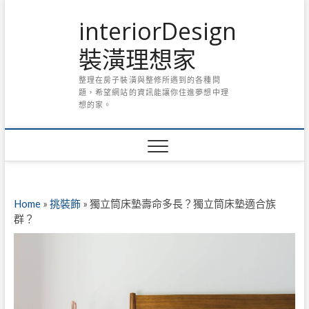
Skip
interiorDesign
to
content
裝潢理想家
整理在房子裝潢與整修所遇到的各種問
題，希望網站的資訊能讓你住進夢想中理
想的家。
Home
»
挑裝飾
»
獨立筒床墊壽命多長？獨立筒床墊適合族
群？