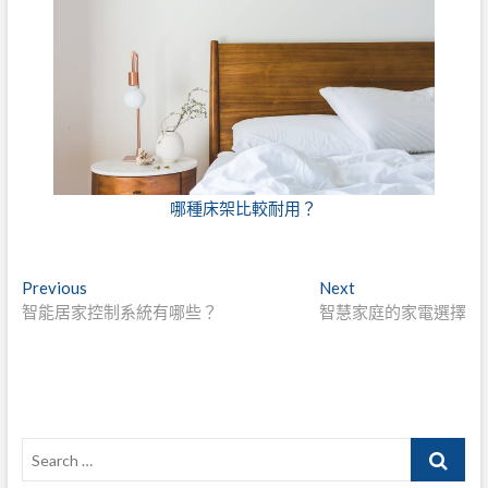
哪種床架比較耐用？
文
Previous
Next
Previous
Next
post:
post:
智能居家控制系統有哪些？
智慧家庭的家電選擇
章
導
覽
Search
…