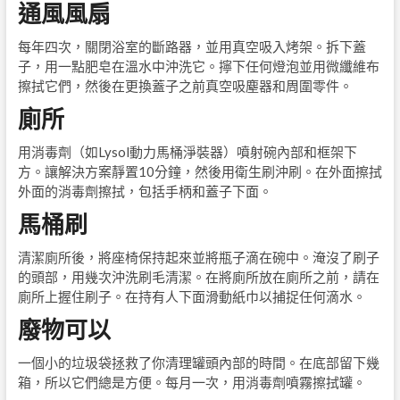
通風風扇
每年四次，關閉浴室的斷路器，並用真空吸入烤架。拆下蓋
子，用一點肥皂在溫水中沖洗它。擰下任何燈泡並用微纖維布
擦拭它們，然後在更換蓋子之前真空吸塵器和周圍零件。
廁所
用消毒劑（如Lysol動力馬桶淨裝器）噴射碗內部和框架下
方。讓解決方案靜置10分鐘，然後用衛生刷沖刷。在外面擦拭
外面的消毒劑擦拭，包括手柄和蓋子下面。
馬桶刷
清潔廁所後，將座椅保持起來並將瓶子滴在碗中。淹沒了刷子
的頭部，用幾次沖洗刷毛清潔。在將廁所放在廁所之前，請在
廁所上握住刷子。在持有人下面滑動紙巾以捕捉任何滴水。
廢物可以
一個小的垃圾袋拯救了你清理罐頭內部的時間。在底部留下幾
箱，所以它們總是方便。每月一次，用消毒劑噴霧擦拭罐。