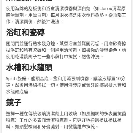
使用海綿的刮板側和浴室清潔噴霧與漂白劑（如clorox清潔原
裝清潔劑，用漂白劑）每月兩次擦洗兩次塑料襯墊。從頂部工
作，清潔兩側，然後沖洗渣。
浴缸和瓷磚
關閉門並運行熱水幾分鐘，蒸煮浴室並鬆開污垢。用磨砂膏擦
拭浴缸和所有瓷磚和一個通用清潔劑。如果你的灌漿染色，請
使用乾灌漿刷子在一些小蘇打中擦拭，然後沖洗。
水槽和水龍頭
Spritz旋鈕，龍頭基底，盆和用消毒劑噴霧，讓溶液靜置10分
鐘，然後用海綿擦拭一切。使用灌漿刷或舊牙刷擦過排水管和
水龍頭底座。
鏡子
選擇一種在傳統玻璃清潔劑上用玻璃（如風糊糊的多表面抗菌
噴霧）工作的多表面清潔噴霧劑 – 它更好地通過塗抹塗抹塗
料，如頭髮噴霧和牙膏濺射。用微纖維布擦乾。