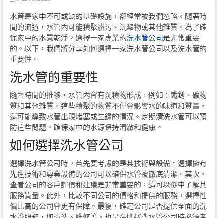
水管是家中不可或缺的基礎設施，卻經常被我們忽略。隨著時
間的流逝，水管內可能積聚髒污、沉澱物或其他雜質。為了確
保家中的水質乾淨，選擇一家專業的
洗水管公司
是非常重要
的。以下，我們將分享如何選擇一家洗水管公司以及洗水管的
重要性。
洗水管的重要性
隨著時間的推移，水管內會有沉積物形成，例如：鐵銹、礦物
質和其他雜質。這些積聚的物質不僅會影響水的味道和質量，
還可能導致水管出現堵塞或生鏽的情況。定期清洗水管可以預
防這些問題，確保家中的水源保持清澈和健康。
如何選擇洗水管公司
選擇洗水管公司時，首先要考慮的是其技術與設備。選擇擁有
先進技術和專業設備的公司可以確保水管被徹底清潔。其次，
查看公司的客戶評價和建議是非常重要的，這可以從中了解其
服務質量。此外，比較不同公司的價格和提供的服務，選擇性
價比高的公司會更有保障。最後，確定公司是否提供全面的洗
水管服務，如清洗、維修等，也是在選擇洗水管公司時必須考