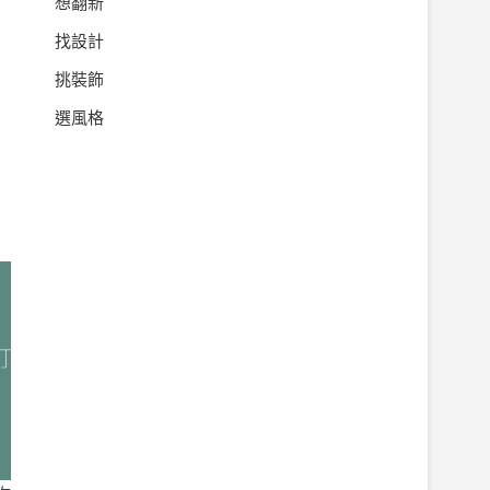
想翻新
找設計
挑裝飾
選風格
回