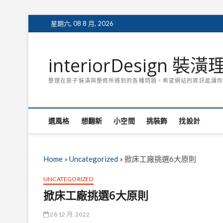
Skip
星期六, 08 8 月, 2026
to
content
interiorDesign 裝
整理在房子裝潢與整修所遇到的各種問題，希望網站的資訊能讓你
選風格
想翻新
小空間
挑裝飾
找設計
Home
»
Uncategorized
»
掀床工廠挑選6大原則
UNCATEGORIZED
掀床工廠挑選6大原則
28 12 月, 2022