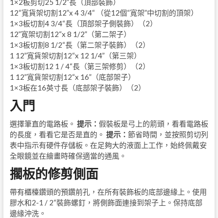
1×2板剪切25 1/2”長（頂部裝飾）
12“寬貨架切割12”x 4 3/4“ （從12個“寬架”中切割的頂架）
1×3板切割4 3/4“長（頂部架子側裝飾）（2）
12”寬架切割12“x 8 1/2”（第二架子）
1×3板切割8 1/2“長（第二架子裝飾）（2）
1 12”寬貨架切割12“x 12 1/4”（第三架）
1×3板切割12 1 / 4“長（第三架修剪）（2）
1 12”寬貨架切割12“x 16”（底部架子）
1×3板在16英寸長（底部架子裝飾）（2）
入門
選擇筆直的電路板。
提示：
假裝板是弓上的箭頭，看看電路板
的長度，看看它是否是直的。
提示：
節省時間，並按照剪切列
表中指示有硬件存儲板。在足夠大的液面上工作，始終佩戴安
全眼鏡並在繪畫時確保適當的通風。
擱板的修剪側面
帶有櫃檯鑽頭的預鑽前孔，在所有裝飾板的底部邊緣上。使用
膠水和2-1 / 2“裝飾螺釘，將側飾面連接到架子上。保持底部
邊緣沖洗。