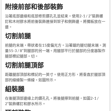
附接前部和後部裝飾
沿著底部邊緣和底部修剪鑽孔孔並結束。使用2-1 / 2“裝飾螺
釘和木材膠水將前後裝飾連接到架子和側飾邊。將擱板放在一
邊。
切割前腿
前腿的末端，帶狀者在15度偏光方。沿著鋸的腿切腿末端。測
量55-3 / 8“到腿部的另一端。用腿部平行於腿部的分度器製作
腿部標記腿部。切。
切割前腿頂部
距離腿部頂部和標記的一英寸。使用正方形，將垂直於腿部頂
部的線繪製一條線。如圖所示。
組裝腿
在後腿頂部邊緣上的鑽孔孔。將後腿擰到前腿，如圖2-1 /
2“裝飾螺釘和膠水所示。