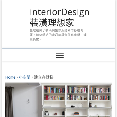
Skip
interiorDesign
to
content
裝潢理想家
整理在房子裝潢與整修所遇到的各種問
題，希望網站的資訊能讓你住進夢想中理
想的家。
Home
»
小空間
»
建立存儲梯