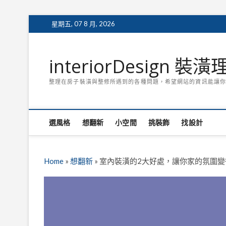
Skip
星期五, 07 8 月, 2026
to
content
interiorDesign 裝
整理在房子裝潢與整修所遇到的各種問題，希望網站的資訊能讓你
選風格
想翻新
小空間
挑裝飾
找設計
Home
»
想翻新
»
室內裝潢的2大好處，讓你家的氛圍變