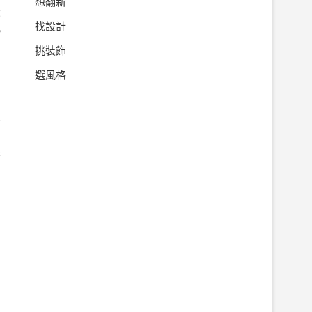
想翻新
你
找設計
此
的
挑裝飾
選風格
居
的
來