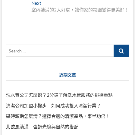
章
Next
Next
導
post:
室內裝潢的2大好處，讓你家的氛圍變得更美好！
覽
Search
…
近期文章
洗水管公司怎麼選？2分鐘了解洗水管服務的挑選重點
清潔公司加盟小撇步｜如何成功投入清潔行業？
磁磚頑垢怎麼清？選擇合適的清潔產品，事半功倍！
北歐風裝潢｜強調光線與自然的搭配