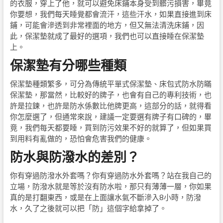
的衣服，穿上了他，就可以避免床鋪本身受到髒污損害，畢竟
你要想，我們每天睡覺都會流汗，這些汗水，如果直接進到床
鋪，可能會滲透到非常裡面的地方，但又無法清洗床鋪，因
此，保潔墊就成了最好的選項，我們也可以直接睡在保潔墊
上。
保潔墊有分哪些種類
保潔墊種類繁多，可分為傳統平單式保潔墊、床包式防水防瞞
保潔墊，那當然，比較好的牌子，也會有自己的專利技術，也
許是拉鍊，也許是防水係數比他牌更高，這部分的話，就得看
你怎麼選了，但通常來說，建議一定要選有牌子有口碑的，畢
竟，我們每天都要睡，買到防污效果不好的就算了，但如果買
到用料有亂做的，恐怕會危害我們的健康。
防水與防潑水的差別？
你有穿過防潑水外套嗎？你有穿過防水外套嗎？站在我自己的
立場，防潑水就是等於沒有防水啦，那只有薄薄一層，你如果
真的是打翻東西，或是在上面讓水氣不斷滲入8小時，防潑
水，久了之後就可以把「防」這個字給拿掉了。